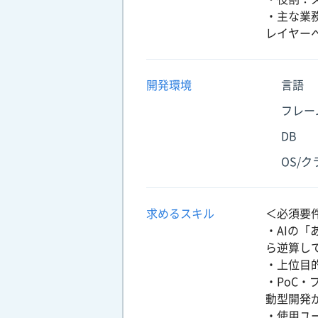
・主な業
レイヤー
開発環境
言語
フレー
DB
OS/
求めるスキル
＜必須要
・AIの
ら逆算し
・上位目
・PoC
動型開発
・使用ユ