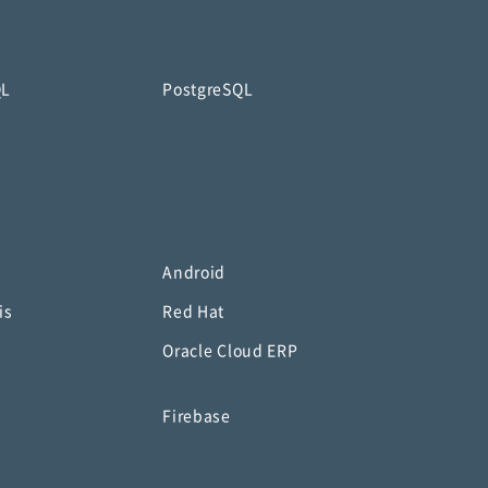
QL
PostgreSQL
Android
is
Red Hat
Oracle Cloud ERP
o
Firebase