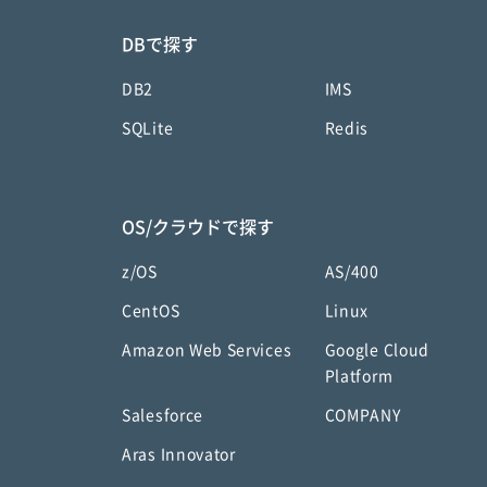
DBで探す
DB2
IMS
SQLite
Redis
OS/クラウドで探す
z/OS
AS/400
CentOS
Linux
Amazon Web Services
Google Cloud
Platform
Salesforce
COMPANY
Aras Innovator