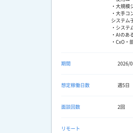
・大規模
・大手コ
システム
・システ
・AIの
・CxO
期間
2026/0
想定稼働日数
週5日
面談回数
2回
リモート