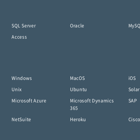
SQL Server
Oracle
MyS
Access
Windows
MacOS
iOS
Unix
Ubuntu
Solar
Microsoft Azure
Microsoft Dynamics
SAP
365
NetSuite
Heroku
Cisc