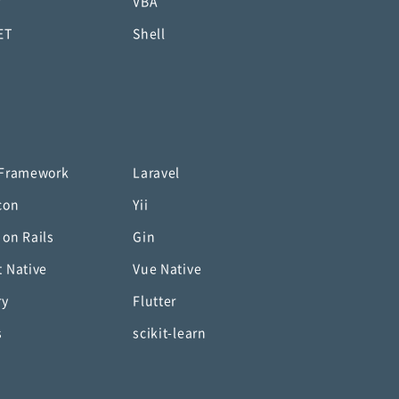
P
VBA
ET
Shell
 Framework
Laravel
con
Yii
 on Rails
Gin
t Native
Vue Native
ry
Flutter
s
scikit-learn