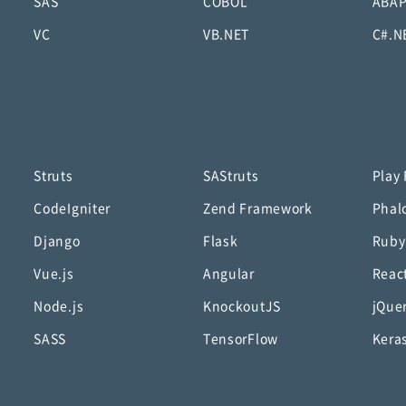
SAS
COBOL
ABA
VC
VB.NET
C#.N
Struts
SAStruts
Play
CodeIgniter
Zend Framework
Phal
Django
Flask
Ruby
Vue.js
Angular
Reac
Node.js
KnockoutJS
jQue
SASS
TensorFlow
Kera