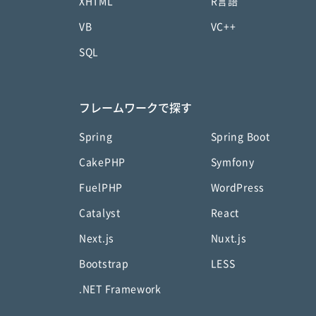
XHTML
R言語
VB
VC++
SQL
フレームワークで探す
Spring
Spring Boot
CakePHP
Symfony
FuelPHP
WordPress
Catalyst
React
Next.js
Nuxt.js
Bootstrap
LESS
.NET Framework