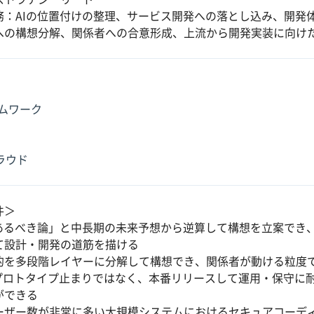
務：AIの位置付けの整理、サービス開発への落とし込み、開発
への構想分解、関係者への合意形成、上流から開発実装に向け
ムワーク
クラウド
件＞
「あるべき論」と中長期の未来予想から逆算して構想を立案でき
て設計・開発の道筋を描ける
的を多段階レイヤーに分解して構想でき、関係者が動ける粒度
・プロトタイプ止まりではなく、本番リリースして運用・保守に耐
ができる
ーザー数が非常に多い大規模システムにおけるセキュアコーデ