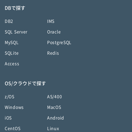
DBで探す
DB2
IMS
SQL Server
Oracle
MySQL
PostgreSQL
SQLite
Redis
Access
OS/クラウドで探す
z/OS
AS/400
Windows
MacOS
iOS
Android
CentOS
Linux