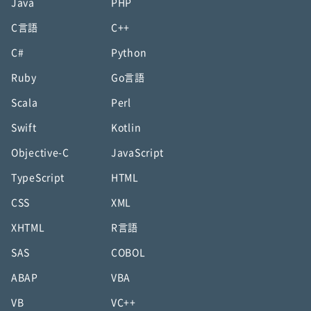
Java
PHP
C言語
C++
C#
Python
Ruby
Go言語
Scala
Perl
Swift
Kotlin
Objective-C
JavaScript
TypeScript
HTML
CSS
XML
XHTML
R言語
SAS
COBOL
ABAP
VBA
VB
VC++