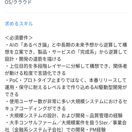
OS/クラウド
求めるスキル
＜必須要件＞
・AIの「あるべき論」と中長期の未来予想から逆算して構
想を立案でき、製品・サービスの「完成系」から逆算して
設計・開発の道筋を描ける
・上位目的を多段階レイヤーに分解して構想でき、関係者
が動ける粒度で言語化できる
・PoC・プロトタイプ止まりではなく、本番リリースして
運用・保守に耐えるレベルまで作り込めるAI駆動型開発が
できる
・使用ユーザー数が非常に多い大規模システムにおけるセ
キュアコーディングができる
・大規模システムの設計、および開発～品質管理の経験
・大手コンサルファーム／大規模案件を扱うSIer／事業会
社（金融系システム子会社）での開発・PM経験