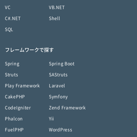
VC
VB.NET
C#.NET
Shell
SQL
フレームワークで探す
Spring
Spring Boot
Struts
SAStruts
Play Framework
Laravel
CakePHP
Symfony
CodeIgniter
Zend Framework
Phalcon
Yii
FuelPHP
WordPress