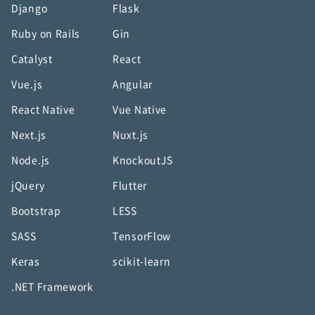
Django
Flask
Ruby on Rails
Gin
Catalyst
React
Vue.js
Angular
React Native
Vue Native
Next.js
Nuxt.js
Node.js
KnockoutJS
jQuery
Flutter
Bootstrap
LESS
SASS
TensorFlow
Keras
scikit-learn
.NET Framework