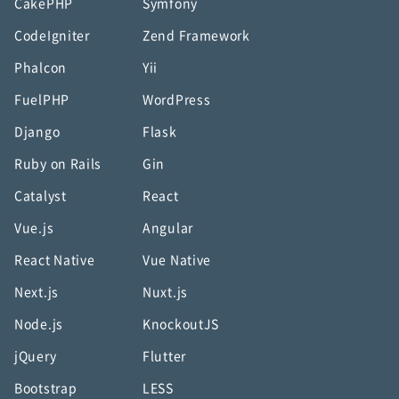
CakePHP
Symfony
CodeIgniter
Zend Framework
Phalcon
Yii
FuelPHP
WordPress
Django
Flask
Ruby on Rails
Gin
Catalyst
React
Vue.js
Angular
React Native
Vue Native
Next.js
Nuxt.js
Node.js
KnockoutJS
jQuery
Flutter
Bootstrap
LESS