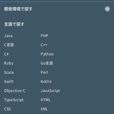
開発環境で探す
言語で探す
Java
PHP
C言語
C++
C#
Python
Ruby
Go言語
Scala
Perl
Swift
Kotlin
Objective-C
JavaScript
TypeScript
HTML
CSS
XML