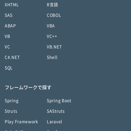
XHTML
R言語
SAS
COBOL
ABAP
VBA
VB
VC++
VC
VB.NET
C#.NET
Shell
SQL
フレームワークで探す
Spring
Spring Boot
Struts
SAStruts
Play Framework
Laravel