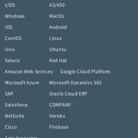
z/OS
AS/400
Windows
MacOS
iOS
Android
CentOS
Linux
Unix
Ubuntu
Solaris
Red Hat
Amazon Web Services
Google Cloud Platform
Microsoft Azure
Microsoft Dynamics 365
SAP
Oracle Cloud ERP
Salesforce
COMPANY
NetSuite
Heroku
Cisco
Firebase