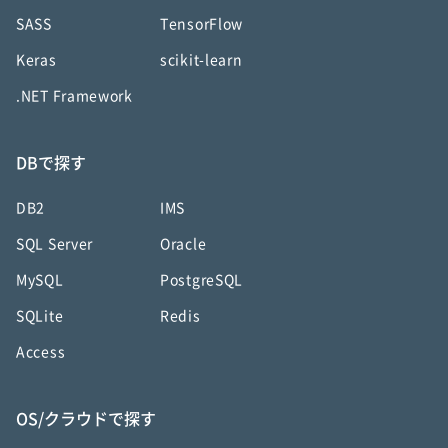
SASS
TensorFlow
Keras
scikit-learn
.NET Framework
DBで探す
DB2
IMS
SQL Server
Oracle
MySQL
PostgreSQL
SQLite
Redis
Access
OS/クラウドで探す