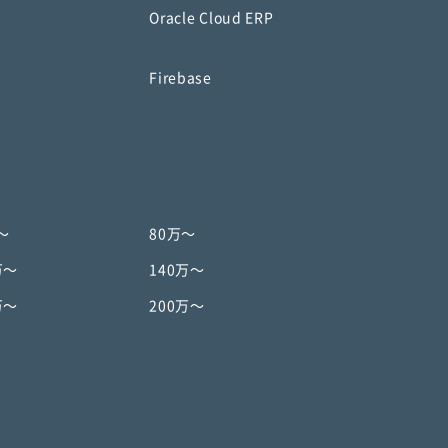
Oracle Cloud ERP
o
Firebase
〜
80万〜
万〜
140万〜
万〜
200万〜