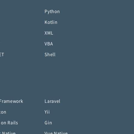
Python
Kotlin
XML
P
VBA
ET
Shell
 Framework
Laravel
con
Yii
 on Rails
Gin
t Native
Vue Native