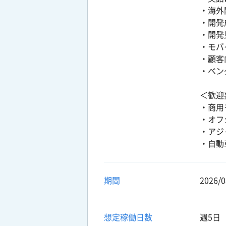
・海外
・開発
・開発
・モバ
・顧客
・ベン
＜歓迎
・商用
・オフ
・アジ
・自動
期間
2026/0
想定稼働日数
週5日