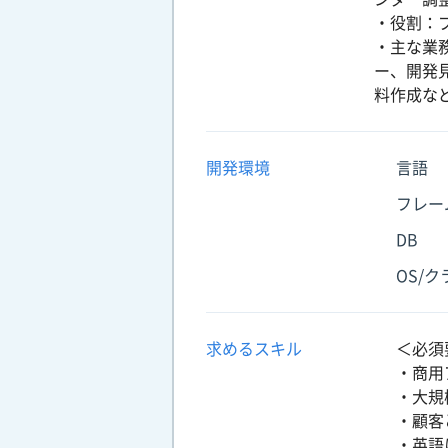
・役割：
・主な業
ー、開発
料作成な
開発環境
言語
フレー
DB
OS/
求めるスキル
＜必須
・商用
・大規
・顧客
・英語