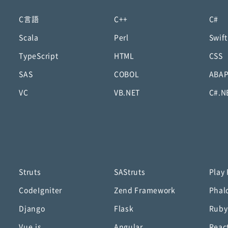
C言語
C++
C#
Scala
Perl
Swift
TypeScript
HTML
CSS
SAS
COBOL
ABA
VC
VB.NET
C#.N
Struts
SAStruts
Play
CodeIgniter
Zend Framework
Phal
Django
Flask
Ruby
Vue.js
Angular
Reac