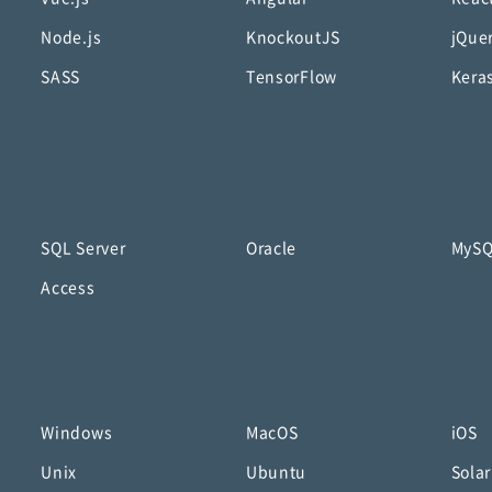
Node.js
KnockoutJS
jQue
SASS
TensorFlow
Kera
SQL Server
Oracle
MyS
Access
Windows
MacOS
iOS
Unix
Ubuntu
Solar