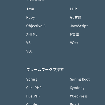
Java
PHP
Ruby
Go言語
Objective-C
JavaScript
XHTML
R言語
VB
VC++
SQL
フレームワークで探す
Spring
Spring Boot
CakePHP
Symfony
FuelPHP
WordPress
Catalyst
React