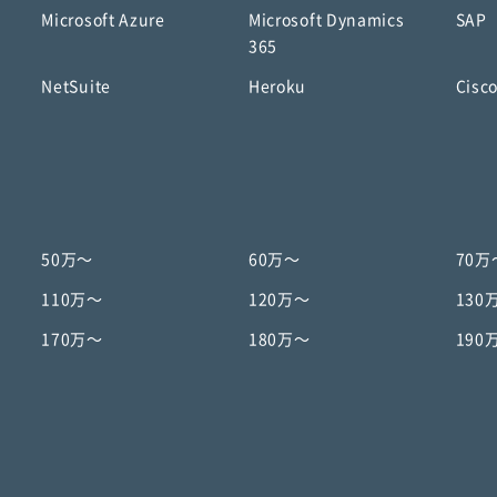
Microsoft Azure
Microsoft Dynamics
SAP
365
NetSuite
Heroku
Cisc
50万〜
60万〜
70万
110万〜
120万〜
130
170万〜
180万〜
190