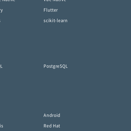
ry
Flutter
s
scikit-learn
QL
PostgreSQL
Android
is
Red Hat