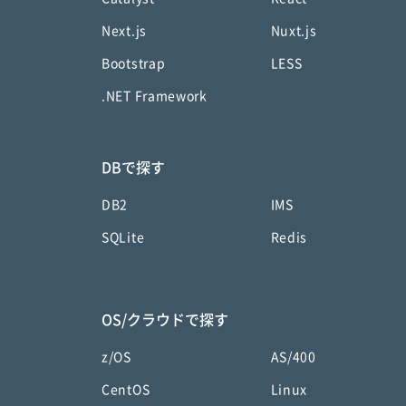
Next.js
Nuxt.js
Bootstrap
LESS
.NET Framework
DBで探す
DB2
IMS
SQLite
Redis
OS/クラウドで探す
z/OS
AS/400
CentOS
Linux