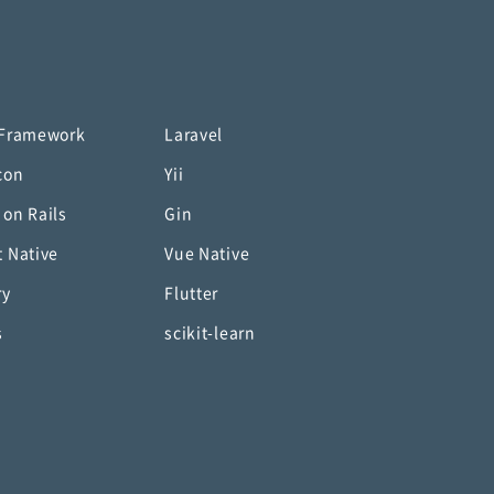
 Framework
Laravel
con
Yii
 on Rails
Gin
t Native
Vue Native
ry
Flutter
s
scikit-learn