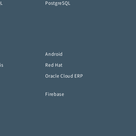
QL
PostgreSQL
Android
is
Red Hat
Oracle Cloud ERP
o
Firebase