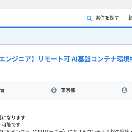
案件を探す
フラエンジニア】リモート可 AI基盤コンテナ環境
東京都
/月
要になります
ト可能です
向けAIインフラ（GPUサーバー）におけるコンテナ基盤の設計