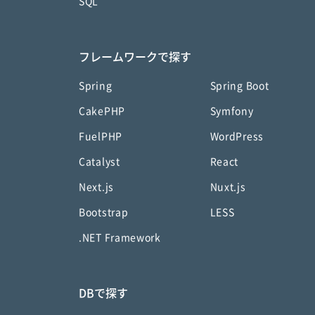
SQL
フレームワークで探す
Spring
Spring Boot
CakePHP
Symfony
FuelPHP
WordPress
Catalyst
React
Next.js
Nuxt.js
Bootstrap
LESS
.NET Framework
DBで探す