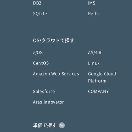
DB2
IMS
SQLite
Redis
OS/クラウドで探す
z/OS
AS/400
CentOS
Linux
Amazon Web Services
Google Cloud
Platform
Salesforce
COMPANY
Aras Innovator
単価で探す