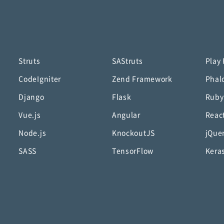
Struts
SAStruts
Play
CodeIgniter
Zend Framework
Phal
Django
Flask
Ruby
Vue.js
Angular
Reac
Node.js
KnockoutJS
jQue
SASS
TensorFlow
Kera