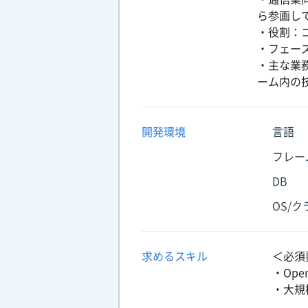
ら参画し
・役割：
・フェー
・主な業
ーム内の
開発環境
言語
フレー
DB
OS/
求めるスキル
＜必須
・Ope
・大規