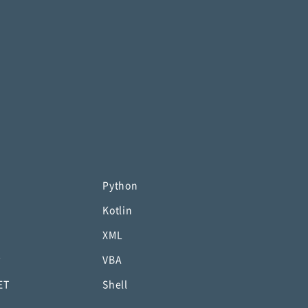
Python
Kotlin
XML
P
VBA
ET
Shell