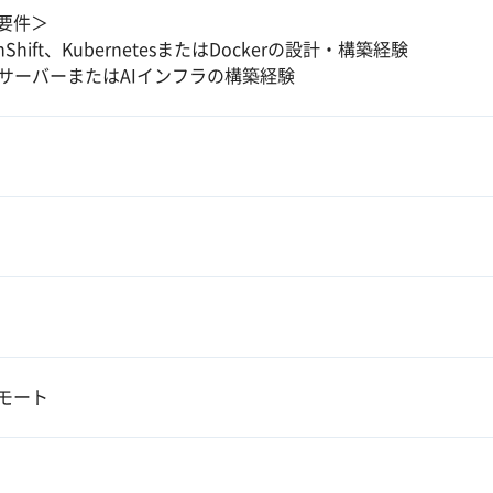
要件＞
nShift、KubernetesまたはDockerの設計・構築経験
UサーバーまたはAIインフラの構築経験
モート