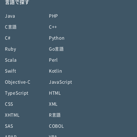
言語で探す
Java
PHP
C言語
C++
C#
Python
Ruby
Go言語
Scala
Perl
Swift
Kotlin
Objective-C
JavaScript
TypeScript
HTML
CSS
XML
XHTML
R言語
SAS
COBOL