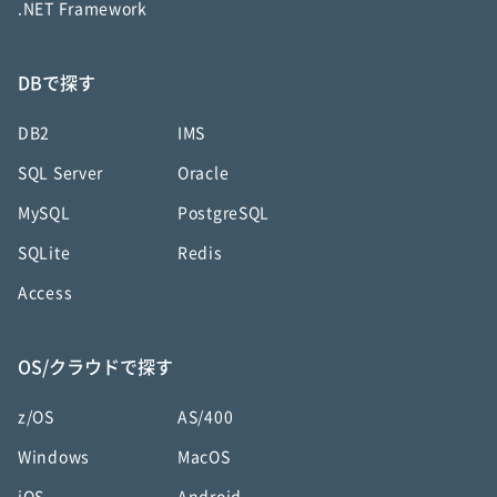
.NET Framework
DBで探す
DB2
IMS
SQL Server
Oracle
MySQL
PostgreSQL
SQLite
Redis
Access
OS/クラウドで探す
z/OS
AS/400
Windows
MacOS