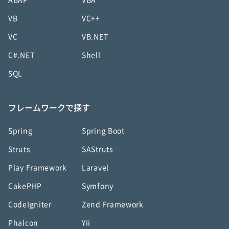
ABAP
VBA
VB
VC++
VC
VB.NET
C#.NET
Shell
SQL
フレームワークで探す
Spring
Spring Boot
Struts
SAStruts
Play Framework
Laravel
CakePHP
Symfony
CodeIgniter
Zend Framework
Phalcon
Yii