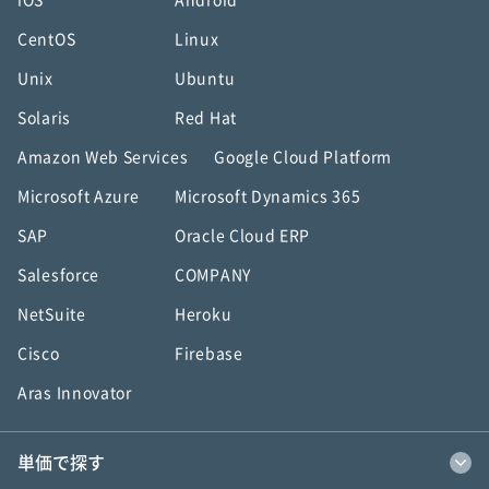
iOS
Android
CentOS
Linux
Unix
Ubuntu
Solaris
Red Hat
Amazon Web Services
Google Cloud Platform
Microsoft Azure
Microsoft Dynamics 365
SAP
Oracle Cloud ERP
Salesforce
COMPANY
NetSuite
Heroku
Cisco
Firebase
Aras Innovator
単価で探す