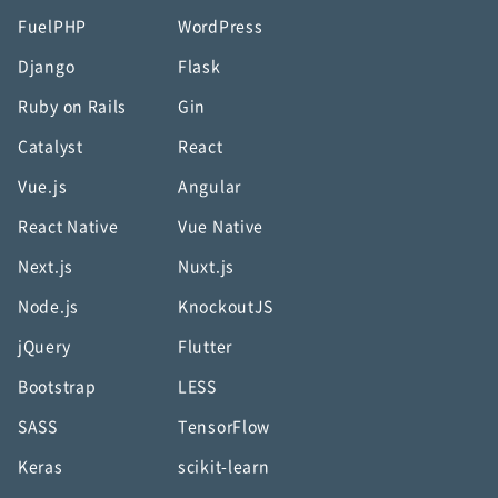
FuelPHP
WordPress
Django
Flask
Ruby on Rails
Gin
Catalyst
React
Vue.js
Angular
React Native
Vue Native
Next.js
Nuxt.js
Node.js
KnockoutJS
jQuery
Flutter
Bootstrap
LESS
SASS
TensorFlow
Keras
scikit-learn