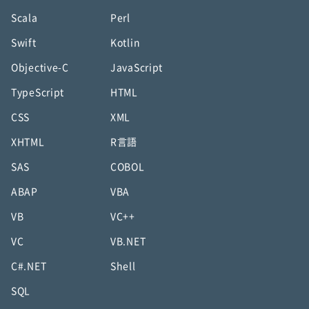
Scala
Perl
Swift
Kotlin
Objective-C
JavaScript
TypeScript
HTML
CSS
XML
XHTML
R言語
SAS
COBOL
ABAP
VBA
VB
VC++
VC
VB.NET
C#.NET
Shell
SQL