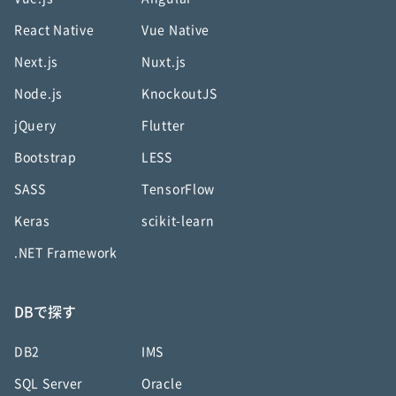
React Native
Vue Native
Next.js
Nuxt.js
Node.js
KnockoutJS
jQuery
Flutter
Bootstrap
LESS
SASS
TensorFlow
Keras
scikit-learn
.NET Framework
DBで探す
DB2
IMS
SQL Server
Oracle