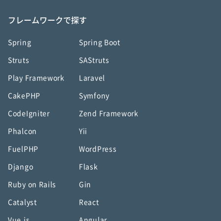
フレームワークで探す
Spring
Spring Boot
Struts
SAStruts
Play Framework
Laravel
CakePHP
Symfony
CodeIgniter
Zend Framework
Phalcon
Yii
FuelPHP
WordPress
Django
Flask
Ruby on Rails
Gin
Catalyst
React
Vue.js
Angular