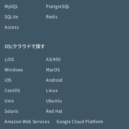
MySQL
PostgreSQL
SQLite
Redis
Access
OS/クラウドで探す
z/OS
AS/400
Windows
MacOS
iOS
Android
CentOS
Linux
Unix
Ubuntu
Solaris
Red Hat
Amazon Web Services
Google Cloud Platform