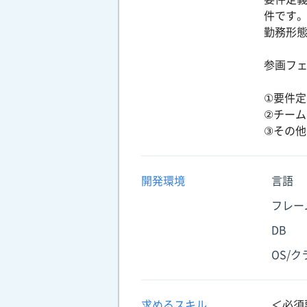
件です
勤務形
参画フェ
①要件定
②チーム
③その他
開発環境
言語
フレー
DB
OS/
求めるスキル
＜必須