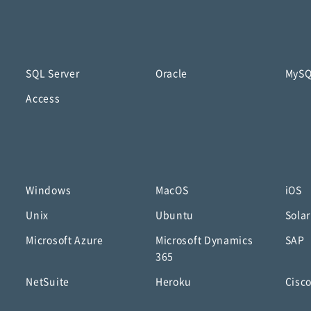
SQL Server
Oracle
MyS
Access
Windows
MacOS
iOS
Unix
Ubuntu
Solar
Microsoft Azure
Microsoft Dynamics
SAP
365
NetSuite
Heroku
Cisc