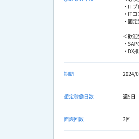
・IT
・IT
・固定
＜歓迎
・SA
・DX
期間
2024/0
想定稼働日数
週5日
面談回数
3回