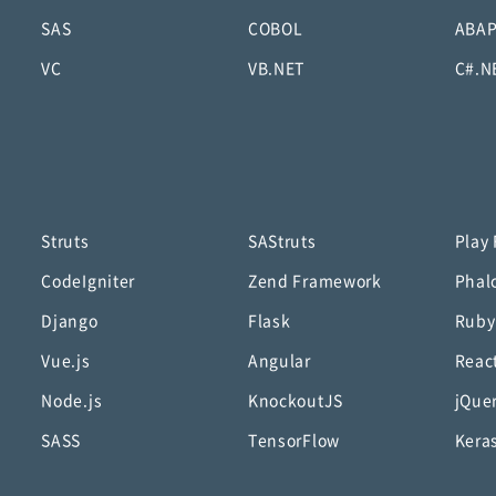
SAS
COBOL
ABA
VC
VB.NET
C#.N
Struts
SAStruts
Play
CodeIgniter
Zend Framework
Phal
Django
Flask
Ruby
Vue.js
Angular
Reac
Node.js
KnockoutJS
jQue
SASS
TensorFlow
Kera