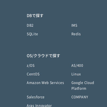
DBで探す
DB2
IMS
SQLite
Redis
OS/クラウドで探す
z/OS
AS/400
CentOS
Linux
Amazon Web Services
Google Cloud
Platform
Salesforce
COMPANY
Aras Innovator