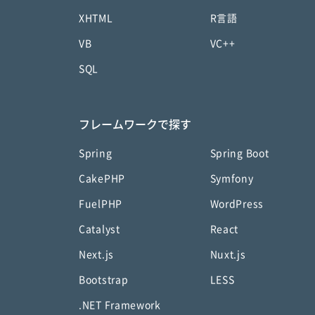
XHTML
R言語
VB
VC++
SQL
フレームワークで探す
Spring
Spring Boot
CakePHP
Symfony
FuelPHP
WordPress
Catalyst
React
Next.js
Nuxt.js
Bootstrap
LESS
.NET Framework