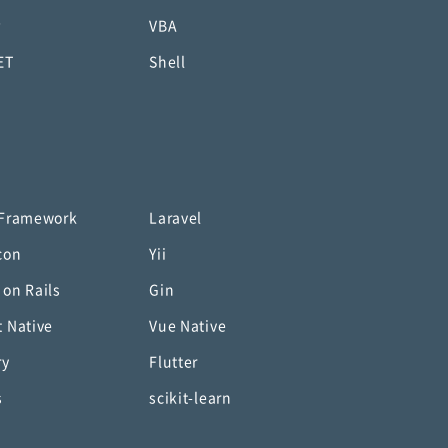
P
VBA
ET
Shell
 Framework
Laravel
con
Yii
 on Rails
Gin
t Native
Vue Native
ry
Flutter
s
scikit-learn