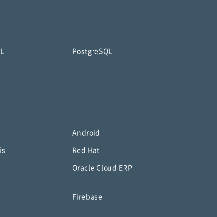
QL
PostgreSQL
Android
is
Red Hat
Oracle Cloud ERP
o
Firebase