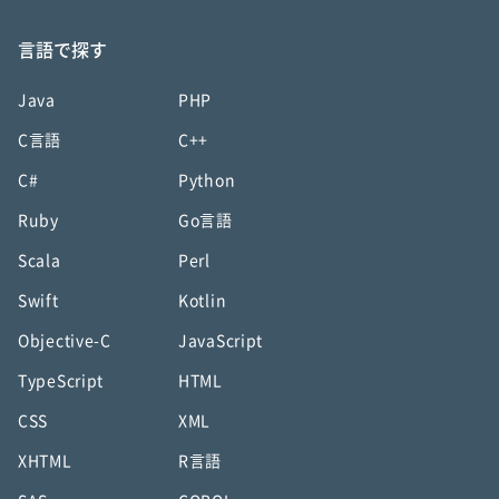
言語で探す
Java
PHP
C言語
C++
C#
Python
Ruby
Go言語
Scala
Perl
Swift
Kotlin
Objective-C
JavaScript
TypeScript
HTML
CSS
XML
XHTML
R言語