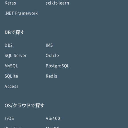
Keras
scikit-learn
.NET Framework
DBで探す
DB2
IMS
SQL Server
Oracle
MySQL
PostgreSQL
SQLite
Redis
Access
OS/クラウドで探す
z/OS
AS/400