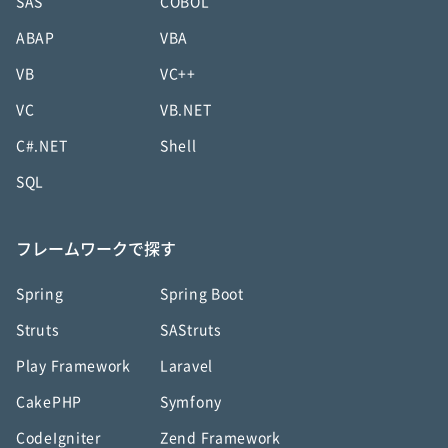
SAS
COBOL
ABAP
VBA
VB
VC++
VC
VB.NET
C#.NET
Shell
SQL
フレームワークで探す
Spring
Spring Boot
Struts
SAStruts
Play Framework
Laravel
CakePHP
Symfony
CodeIgniter
Zend Framework