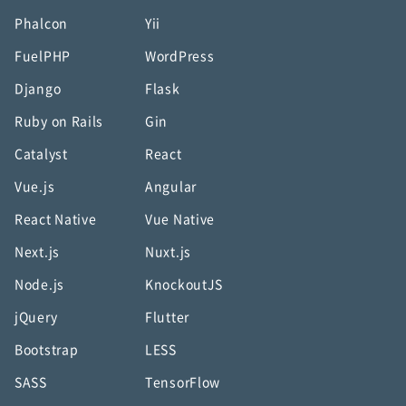
Phalcon
Yii
FuelPHP
WordPress
Django
Flask
Ruby on Rails
Gin
Catalyst
React
Vue.js
Angular
React Native
Vue Native
Next.js
Nuxt.js
Node.js
KnockoutJS
jQuery
Flutter
Bootstrap
LESS
SASS
TensorFlow