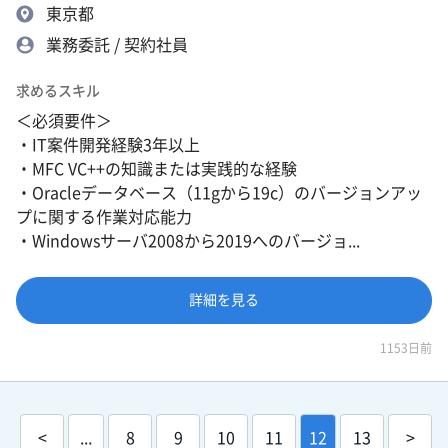
東京都
業務委託 / 契約社員
求めるスキル
＜必須要件＞
・IT案件開発経験3年以上
・MFC VC++の知識または実践的な経験
・Oracleデータベース（11gから19c）のバージョンアッ
プに関する作業対応能力
・Windowsサーバ2008から2019へのバージョ...
詳細を見る
1153日前
<
...
8
9
10
11
12
13
>