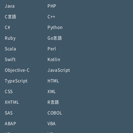
Java
PHP
C言語
C++
C#
Python
Ruby
Go言語
Scala
Perl
Swift
Kotlin
Objective-C
JavaScript
TypeScript
HTML
CSS
XML
XHTML
R言語
SAS
COBOL
ABAP
VBA