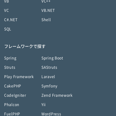
VB
VC++
VC
VB.NET
C#.NET
Shell
SQL
フレームワークで探す
Spring
Spring Boot
Struts
SAStruts
Play Framework
Laravel
CakePHP
Symfony
CodeIgniter
Zend Framework
Phalcon
Yii
FuelPHP
WordPress