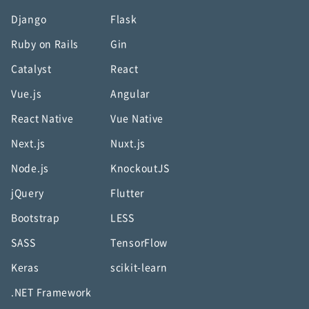
Django
Flask
Ruby on Rails
Gin
Catalyst
React
Vue.js
Angular
React Native
Vue Native
Next.js
Nuxt.js
Node.js
KnockoutJS
jQuery
Flutter
Bootstrap
LESS
SASS
TensorFlow
Keras
scikit-learn
.NET Framework