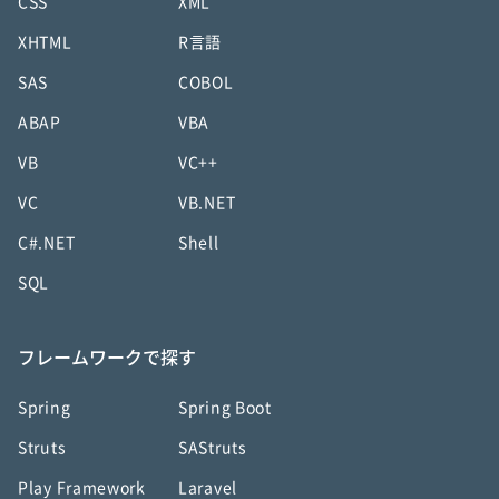
CSS
XML
XHTML
R言語
SAS
COBOL
ABAP
VBA
VB
VC++
VC
VB.NET
C#.NET
Shell
SQL
フレームワークで探す
Spring
Spring Boot
Struts
SAStruts
Play Framework
Laravel