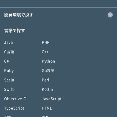
開発環境で探す
言語で探す
Java
PHP
C言語
C++
C#
Python
Ruby
Go言語
Scala
Perl
Swift
Kotlin
Objective-C
JavaScript
TypeScript
HTML