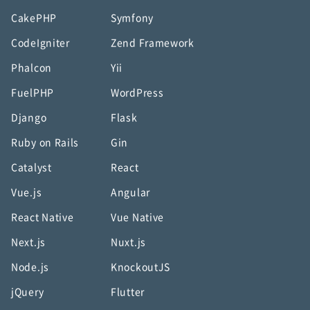
CakePHP
Symfony
CodeIgniter
Zend Framework
Phalcon
Yii
FuelPHP
WordPress
Django
Flask
Ruby on Rails
Gin
Catalyst
React
Vue.js
Angular
React Native
Vue Native
Next.js
Nuxt.js
Node.js
KnockoutJS
jQuery
Flutter