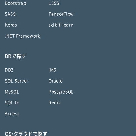
Bootstrap
LESS
SASS
TensorFlow
Keras
scikit-learn
.NET Framework
DBで探す
DB2
IMS
SQL Server
Oracle
MySQL
PostgreSQL
SQLite
Redis
Access
OS/クラウドで探す