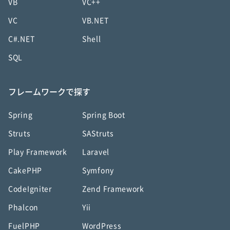
VB
VC++
VC
VB.NET
C#.NET
Shell
SQL
フレームワークで探す
Spring
Spring Boot
Struts
SAStruts
Play Framework
Laravel
CakePHP
Symfony
CodeIgniter
Zend Framework
Phalcon
Yii
FuelPHP
WordPress