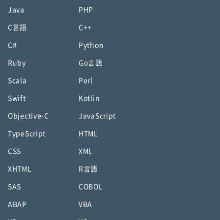
Java
PHP
C言語
C++
C#
Python
Ruby
Go言語
Scala
Perl
Swift
Kotlin
Objective-C
JavaScript
TypeScript
HTML
CSS
XML
XHTML
R言語
SAS
COBOL
ABAP
VBA