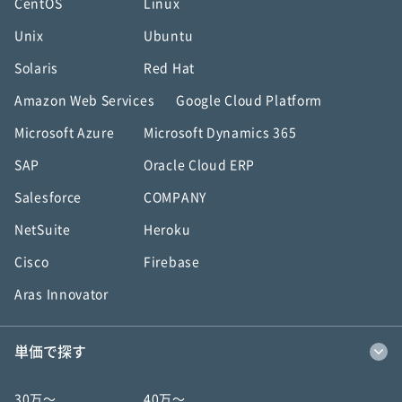
CentOS
Linux
Unix
Ubuntu
Solaris
Red Hat
Amazon Web Services
Google Cloud Platform
Microsoft Azure
Microsoft Dynamics 365
SAP
Oracle Cloud ERP
Salesforce
COMPANY
NetSuite
Heroku
Cisco
Firebase
Aras Innovator
単価で探す
30万〜
40万〜