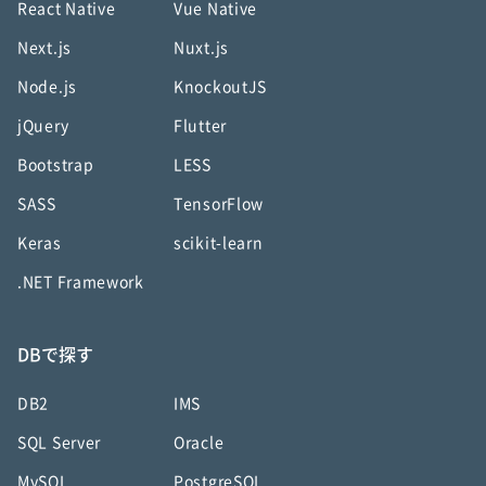
React Native
Vue Native
Next.js
Nuxt.js
Node.js
KnockoutJS
jQuery
Flutter
Bootstrap
LESS
SASS
TensorFlow
Keras
scikit-learn
.NET Framework
DBで探す
DB2
IMS
SQL Server
Oracle
MySQL
PostgreSQL