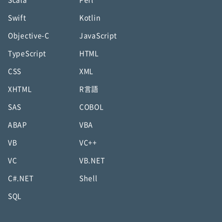
Swift
Kotlin
Objective-C
JavaScript
TypeScript
HTML
CSS
XML
XHTML
R言語
SAS
COBOL
ABAP
VBA
VB
VC++
VC
VB.NET
C#.NET
Shell
SQL