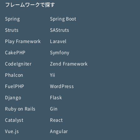
フレームワークで探す
Spring
Spring Boot
Struts
SAStruts
Play Framework
Laravel
CakePHP
Symfony
CodeIgniter
Zend Framework
Phalcon
Yii
FuelPHP
WordPress
Django
Flask
Ruby on Rails
Gin
Catalyst
React
Vue.js
Angular