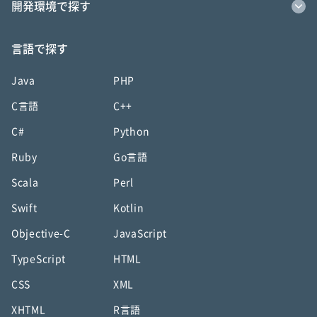
開発環境で探す
言語で探す
Java
PHP
C言語
C++
C#
Python
Ruby
Go言語
Scala
Perl
Swift
Kotlin
Objective-C
JavaScript
TypeScript
HTML
CSS
XML
XHTML
R言語