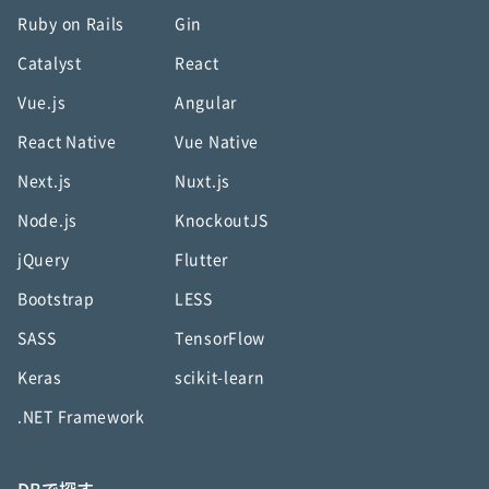
Ruby on Rails
Gin
Catalyst
React
Vue.js
Angular
React Native
Vue Native
Next.js
Nuxt.js
Node.js
KnockoutJS
jQuery
Flutter
Bootstrap
LESS
SASS
TensorFlow
Keras
scikit-learn
.NET Framework