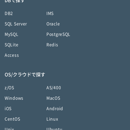
DBで探す
DB2
IMS
SQL Server
Oracle
MySQL
PostgreSQL
SQLite
Redis
Access
OS/クラウドで探す
z/OS
AS/400
Windows
MacOS
iOS
Android
CentOS
Linux
Unix
Ubuntu