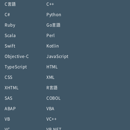
C言語
C++
C#
Python
Ruby
Go言語
Scala
Perl
Swift
Kotlin
Objective-C
JavaScript
TypeScript
HTML
CSS
XML
XHTML
R言語
SAS
COBOL
ABAP
VBA
VB
VC++
VC
VB.NET