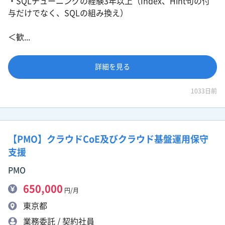
・SQLチューニングの経験3年以上（Index、Hint句の付
与だけでなく、SQLの組み換え）
＜歓...
詳細を見る
1033日前
【PMO】クラウドCoE及びクラウド基盤運用保守
支援
PMO
650,000
円/月
東京都
業務委託 / 契約社員