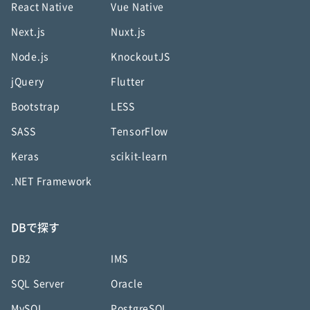
React Native
Vue Native
Next.js
Nuxt.js
Node.js
KnockoutJS
jQuery
Flutter
Bootstrap
LESS
SASS
TensorFlow
Keras
scikit-learn
.NET Framework
DBで探す
DB2
IMS
SQL Server
Oracle
MySQL
PostgreSQL