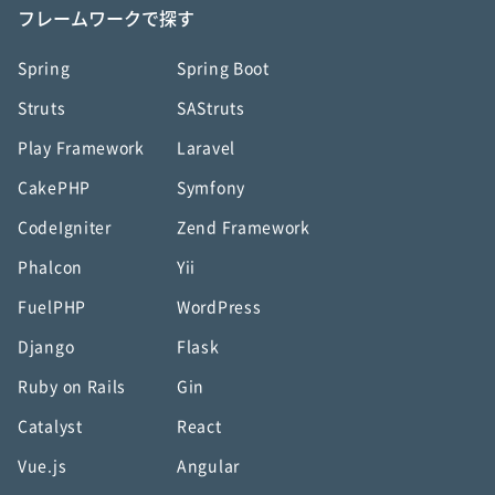
フレームワークで探す
Spring
Spring Boot
Struts
SAStruts
Play Framework
Laravel
CakePHP
Symfony
CodeIgniter
Zend Framework
Phalcon
Yii
FuelPHP
WordPress
Django
Flask
Ruby on Rails
Gin
Catalyst
React
Vue.js
Angular