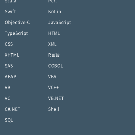
Scala
Perl
Swift
Kotlin
Objective-C
JavaScript
TypeScript
HTML
CSS
XML
XHTML
R言語
SAS
COBOL
ABAP
VBA
VB
VC++
VC
VB.NET
C#.NET
Shell
SQL