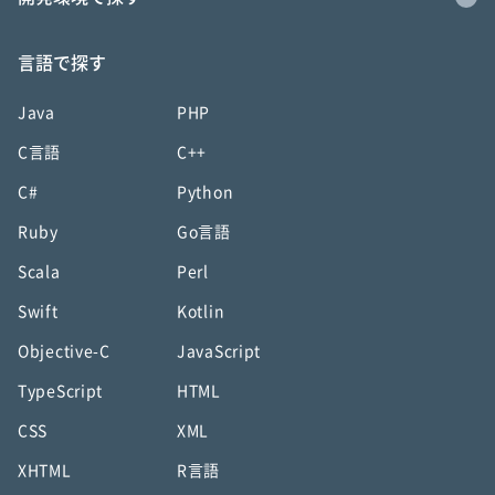
言語で探す
Java
PHP
C言語
C++
C#
Python
Ruby
Go言語
Scala
Perl
Swift
Kotlin
Objective-C
JavaScript
TypeScript
HTML
CSS
XML
XHTML
R言語