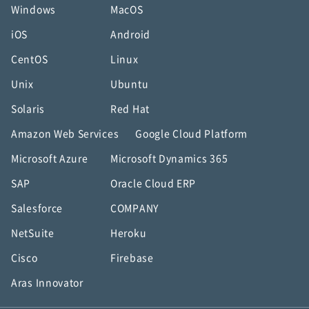
Windows
MacOS
iOS
Android
CentOS
Linux
Unix
Ubuntu
Solaris
Red Hat
Amazon Web Services
Google Cloud Platform
Microsoft Azure
Microsoft Dynamics 365
SAP
Oracle Cloud ERP
Salesforce
COMPANY
NetSuite
Heroku
Cisco
Firebase
Aras Innovator