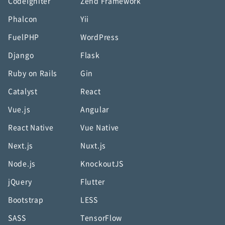
CodeIgniter
Zend Framework
Phalcon
Yii
FuelPHP
WordPress
Django
Flask
Ruby on Rails
Gin
Catalyst
React
Vue.js
Angular
React Native
Vue Native
Next.js
Nuxt.js
Node.js
KnockoutJS
jQuery
Flutter
Bootstrap
LESS
SASS
TensorFlow