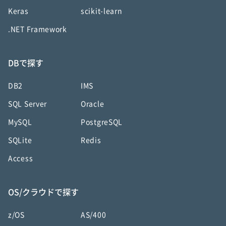
Keras
scikit-learn
.NET Framework
DBで探す
DB2
IMS
SQL Server
Oracle
MySQL
PostgreSQL
SQLite
Redis
Access
OS/クラウドで探す
z/OS
AS/400