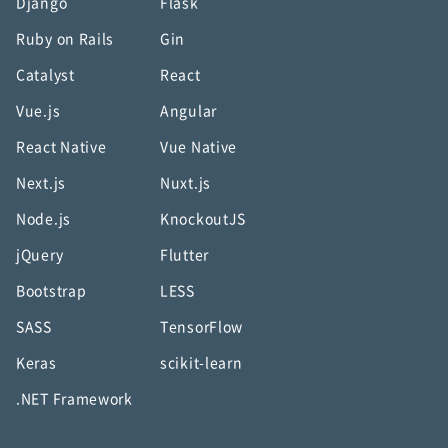
Django
Flask
Ruby on Rails
Gin
Catalyst
React
Vue.js
Angular
React Native
Vue Native
Next.js
Nuxt.js
Node.js
KnockoutJS
jQuery
Flutter
Bootstrap
LESS
SASS
TensorFlow
Keras
scikit-learn
.NET Framework