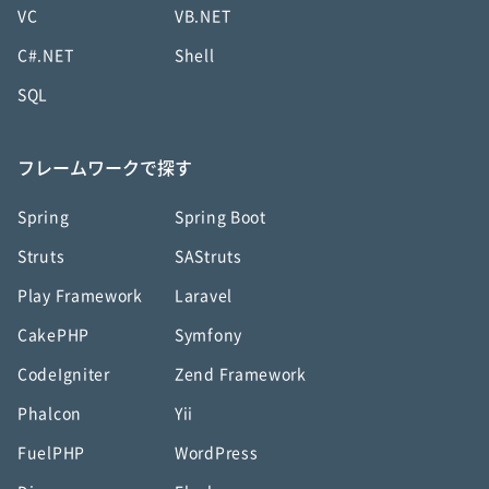
VC
VB.NET
C#.NET
Shell
SQL
フレームワークで探す
Spring
Spring Boot
Struts
SAStruts
Play Framework
Laravel
CakePHP
Symfony
CodeIgniter
Zend Framework
Phalcon
Yii
FuelPHP
WordPress