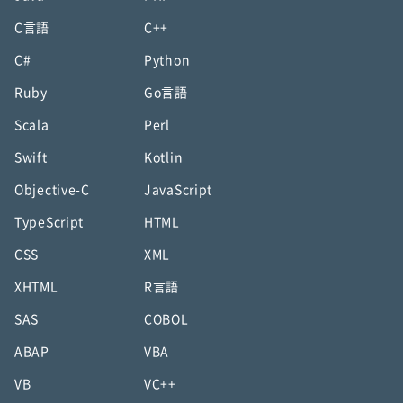
C言語
C++
C#
Python
Ruby
Go言語
Scala
Perl
Swift
Kotlin
Objective-C
JavaScript
TypeScript
HTML
CSS
XML
XHTML
R言語
SAS
COBOL
ABAP
VBA
VB
VC++