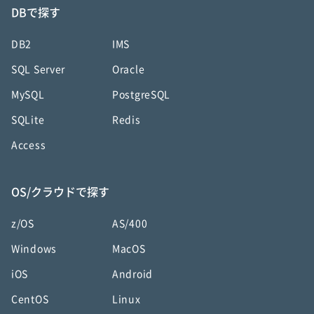
DBで探す
DB2
IMS
SQL Server
Oracle
MySQL
PostgreSQL
SQLite
Redis
Access
OS/クラウドで探す
z/OS
AS/400
Windows
MacOS
iOS
Android
CentOS
Linux