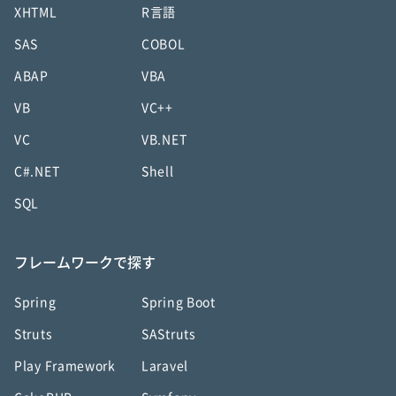
XHTML
R言語
SAS
COBOL
ABAP
VBA
VB
VC++
VC
VB.NET
C#.NET
Shell
SQL
フレームワークで探す
Spring
Spring Boot
Struts
SAStruts
Play Framework
Laravel