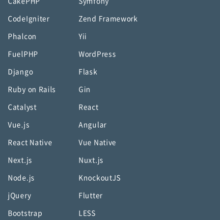
CakePHP
Symfony
CodeIgniter
Zend Framework
Phalcon
Yii
FuelPHP
WordPress
Django
Flask
Ruby on Rails
Gin
Catalyst
React
Vue.js
Angular
React Native
Vue Native
Next.js
Nuxt.js
Node.js
KnockoutJS
jQuery
Flutter
Bootstrap
LESS