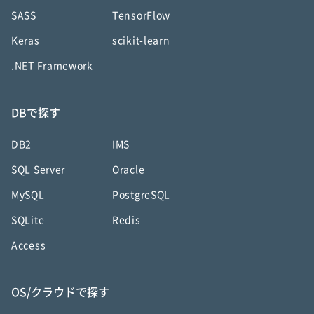
SASS
TensorFlow
Keras
scikit-learn
.NET Framework
DBで探す
DB2
IMS
SQL Server
Oracle
MySQL
PostgreSQL
SQLite
Redis
Access
OS/クラウドで探す