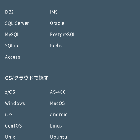
DB2
IMS
SQL Server
Oracle
MySQL
PostgreSQL
SQLite
Redis
Access
OS/クラウドで探す
z/OS
AS/400
Windows
MacOS
iOS
Android
CentOS
Linux
Unix
Ubuntu