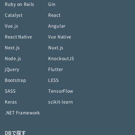
Ruby on Rails
Gin
Catalyst
React
Vue.js
Angular
React Native
Vue Native
Next.js
Nuxt.js
Node.js
KnockoutJS
jQuery
Flutter
Bootstrap
LESS
SASS
TensorFlow
Keras
scikit-learn
.NET Framework
DBで探す