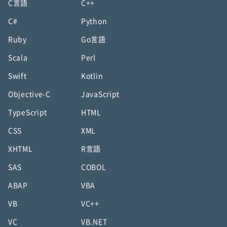
C言語
C++
C#
Python
Ruby
Go言語
Scala
Perl
Swift
Kotlin
Objective-C
JavaScript
TypeScript
HTML
CSS
XML
XHTML
R言語
SAS
COBOL
ABAP
VBA
VB
VC++
VC
VB.NET