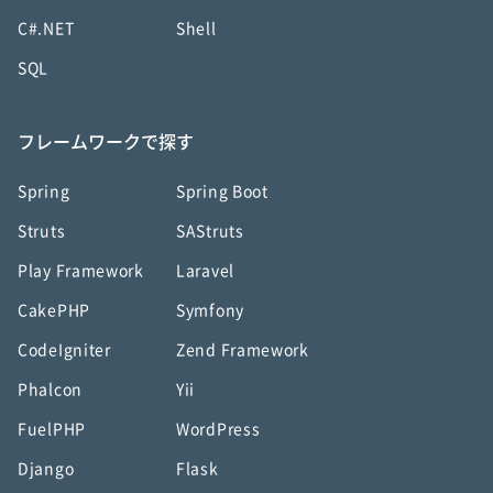
C#.NET
Shell
SQL
フレームワークで探す
Spring
Spring Boot
Struts
SAStruts
Play Framework
Laravel
CakePHP
Symfony
CodeIgniter
Zend Framework
Phalcon
Yii
FuelPHP
WordPress
Django
Flask