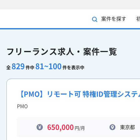
案件を探す
フリーランス求人・案件一覧
829
81~100
全
件中
件を表示中
【PMO】リモート可 特権ID管理シス
PMO
650,000
東京都
円/月