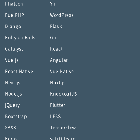
Phalcon
Yii
FuelPHP
WordPress
Django
Flask
Ruby on Rails
Gin
Catalyst
React
Vue.js
Angular
React Native
Vue Native
Next.js
Nuxt.js
Node.js
KnockoutJS
jQuery
Flutter
Bootstrap
LESS
SASS
TensorFlow
Keras
scikit-learn