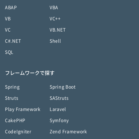
ABAP
VBA
VB
VC++
VC
VB.NET
C#.NET
Shell
SQL
フレームワークで探す
Spring
Spring Boot
Struts
SAStruts
Play Framework
Laravel
CakePHP
Symfony
CodeIgniter
Zend Framework