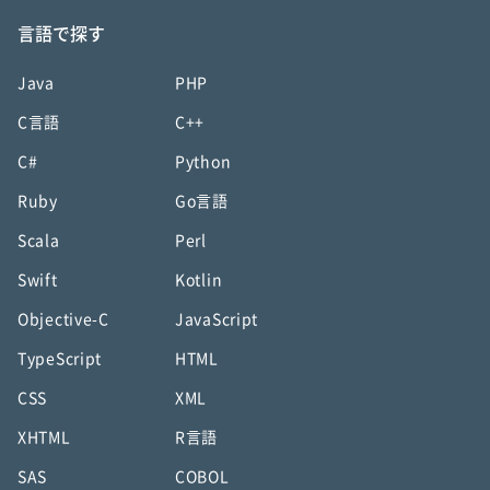
言語で探す
Java
PHP
C言語
C++
C#
Python
Ruby
Go言語
Scala
Perl
Swift
Kotlin
Objective-C
JavaScript
TypeScript
HTML
CSS
XML
XHTML
R言語
SAS
COBOL