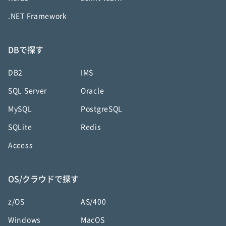
.NET Framework
DBで探す
DB2
IMS
SQL Server
Oracle
MySQL
PostgreSQL
SQLite
Redis
Access
OS/クラウドで探す
z/OS
AS/400
Windows
MacOS