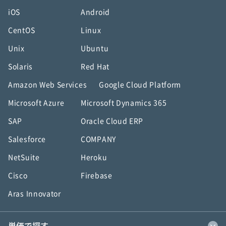
iOS
Android
CentOS
Linux
Unix
Ubuntu
Solaris
Red Hat
Amazon Web Services
Google Cloud Platform
Microsoft Azure
Microsoft Dynamics 365
SAP
Oracle Cloud ERP
Salesforce
COMPANY
NetSuite
Heroku
Cisco
Firebase
Aras Innovator
単価で探す