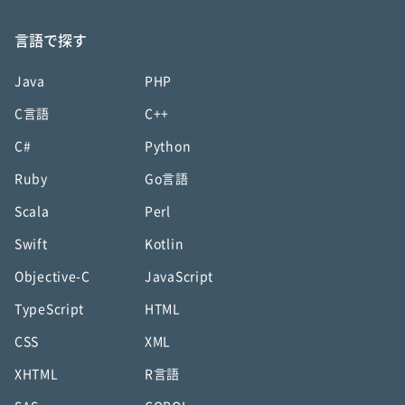
言語で探す
Java
PHP
C言語
C++
C#
Python
Ruby
Go言語
Scala
Perl
Swift
Kotlin
Objective-C
JavaScript
TypeScript
HTML
CSS
XML
XHTML
R言語