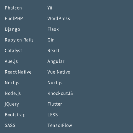
Phalcon
Yii
FuelPHP
WordPress
Django
Flask
Ruby on Rails
Gin
Catalyst
React
Vue.js
Angular
React Native
Vue Native
Next.js
Nuxt.js
Node.js
KnockoutJS
jQuery
Flutter
Bootstrap
LESS
SASS
TensorFlow