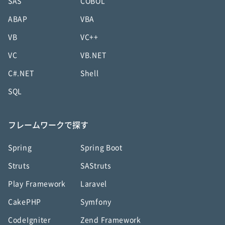
SAS
COBOL
ABAP
VBA
VB
VC++
VC
VB.NET
C#.NET
Shell
SQL
フレームワークで探す
Spring
Spring Boot
Struts
SAStruts
Play Framework
Laravel
CakePHP
Symfony
CodeIgniter
Zend Framework