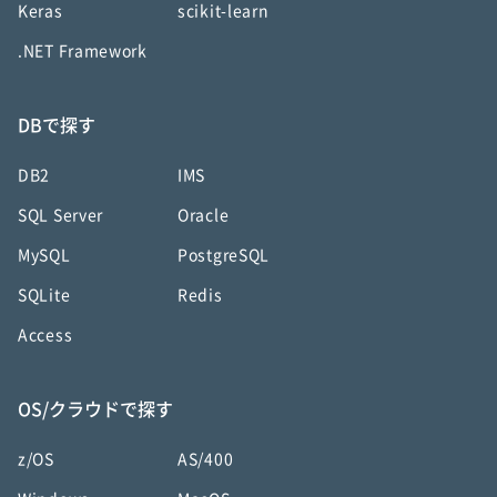
Keras
scikit-learn
.NET Framework
DBで探す
DB2
IMS
SQL Server
Oracle
MySQL
PostgreSQL
SQLite
Redis
Access
OS/クラウドで探す
z/OS
AS/400